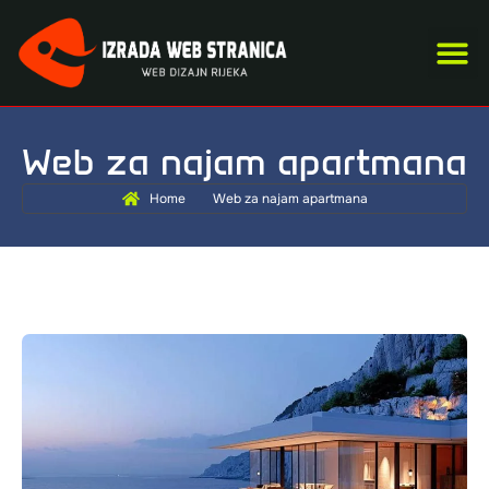
US
S
O
KA
Web za najam apartmana
Home
Web za najam apartmana