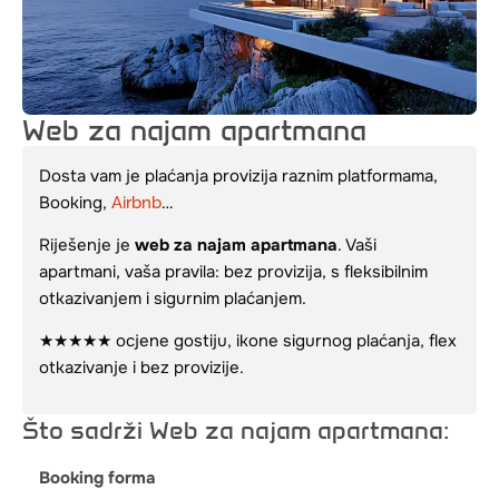
Web za najam apartmana
Dosta vam je plaćanja provizija raznim platformama,
Booking,
…
Airbnb
Riješenje je
web za najam apartmana
. Vaši
apartmani, vaša pravila: bez provizija, s fleksibilnim
otkazivanjem i sigurnim plaćanjem.
★★★★★ ocjene gostiju, ikone sigurnog plaćanja, flex
otkazivanje i b
ez provizije.
Što sadrži Web za najam apartmana:
Booking forma