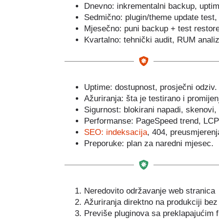
Dnevno: inkrementalni backup, uptime 
Sedmično: plugin/theme update test, 
Mjesečno: puni backup + test restore
Kvartalno: tehnički audit, RUM analiza
Uptime: dostupnost, prosječni odziv.
Ažuriranja: šta je testirano i promijen
Sigurnost: blokirani napadi, skenovi
Performanse: PageSpeed trend, LCP/I
SEO: indeksacija
, 404, preusmjerenja
Preporuke: plan za naredni mjesec.
Neredovito održavanje web stranica
Ažuriranja direktno na produkciji be
Previše pluginova sa preklapajućim 