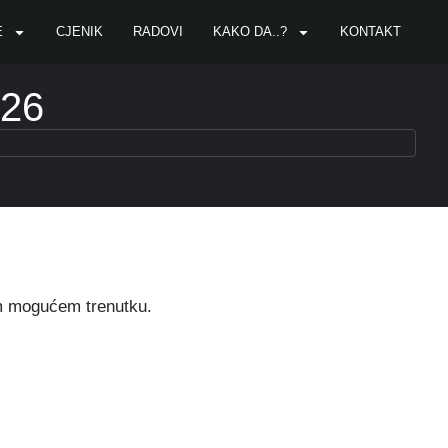
E
CJENIK
RADOVI
KAKO DA..?
KONTAKT
026
em mogućem trenutku.