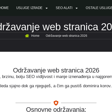
HOME
USLUGE IZRADE
SEO ALATI
OSTALE USLUG
ržavanje web stranica 2
Home
Održavanje web stranica 2026
Održavanje web stranica 2026
 brzinu, bolju SEO vidljivost i manje iznenađenja u najgor
leda sjajno dok ga njeguješ, a čim ga pustiš dominira korov.
Osnovne održavanja: