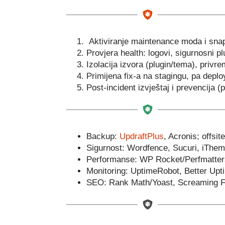
Aktiviranje maintenance moda i sna
Provjera health: logovi, sigurnosni p
Izolacija izvora (plugin/tema), privr
Primijena fix-a na stagingu, pa deplo
Post-incident izvještaj i prevencija (
Backup:
UpdraftPlus
, Acronis; offsi
Sigurnost: Wordfence, Sucuri, iThem
Performanse: WP Rocket/Perfmatters
Monitoring: UptimeRobot, Better Upt
SEO: Rank Math/Yoast, Screaming F