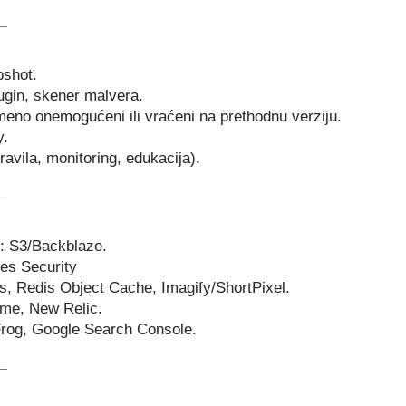
pshot.
lugin, skener malvera.
emeno onemogućeni ili vraćeni na prethodnu verziju.
y.
pravila, monitoring, edukacija).
te: S3/Backblaze.
es Security
, Redis Object Cache, Imagify/ShortPixel.
ime, New Relic.
rog, Google Search Console.