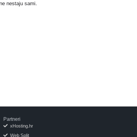
 ne nestaju sami.
Partneri
xHosting.hr
Web Split