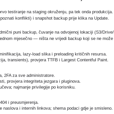
vo testiranje na staging okruženju, pa tek onda produkcija.
poznati konflikti) i snapshot backup prije klika na Update.
dmični puni backup, čuvanje na odvojenoj lokaciji (S3/Drive
 jednom mjesečno — ništa ne vrijedi backup koji se ne može v
nifikacija, lazy-load slika i preloading kritičnih resursa.
ija, transients), provjera TTFB i Largest Contentful Paint.
a, 2FA za sve administratore.
i, provjera integriteta jezgara i pluginova.
učeva; najmanje privilegije po korisniku.
 404 i preusmjerenja.
e naslova i internih linkova; shema podaci gdje je smisleno.