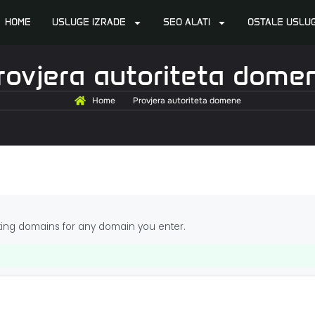
HOME
USLUGE IZRADE
SEO ALATI
OSTALE USLU
rovjera autoriteta dome
Home
Provjera autoriteta domene