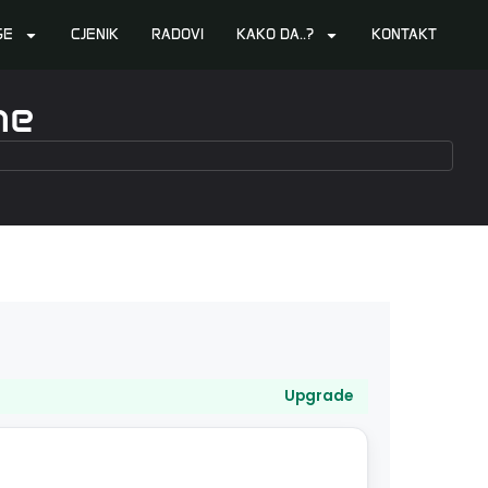
GE
CJENIK
RADOVI
KAKO DA..?
KONTAKT
ne